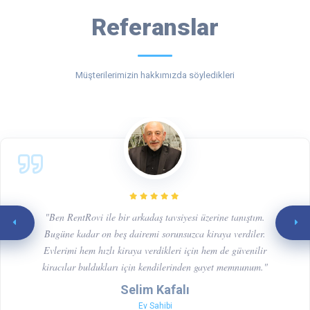
Referanslar
Müşterilerimizin hakkımızda söyledikleri
"Ben RentRovi ile bir arkadaş tavsiyesi üzerine tanıştım.
Bugüne kadar on beş dairemi sorunsuzca kiraya verdiler.
Evlerimi hem hızlı kiraya verdikleri için hem de güvenilir
kiracılar buldukları için kendilerinden gayet memnunum."
Selim Kafalı
Ev Sahibi