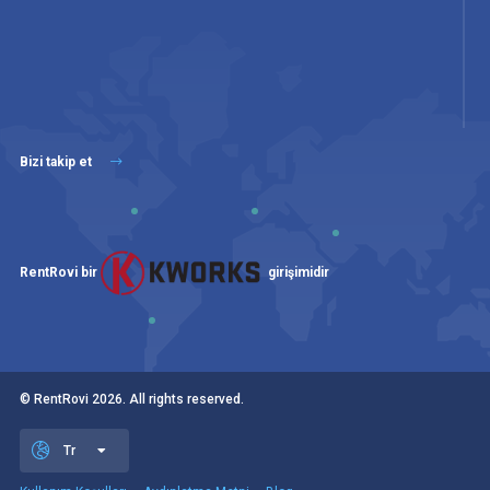
Bizi takip et
RentRovi bir
girişimidir
© RentRovi
2026
. All rights reserved.
Tr